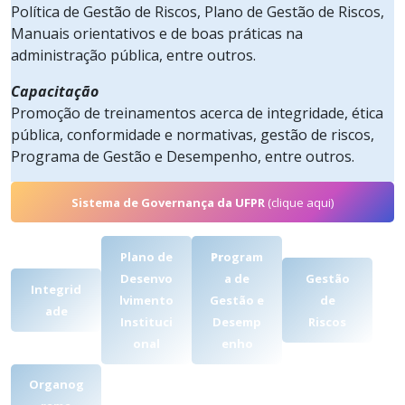
Política de Gestão de Riscos, Plano de Gestão de Riscos,
Manuais orientativos e de boas práticas na
administração pública, entre outros.
Capacitação
Promoção de treinamentos acerca de integridade, ética
pública, conformidade e normativas, gestão de riscos,
Programa de Gestão e Desempenho, entre outros.
Sistema de Governança da UFPR
(clique aqui)
Plano de
Pr
ogram
Desenvo
a de
Gestão
Integrid
lvimento
Gestão e
de
ade
Instituci
Desemp
Riscos
onal
enho
Organog